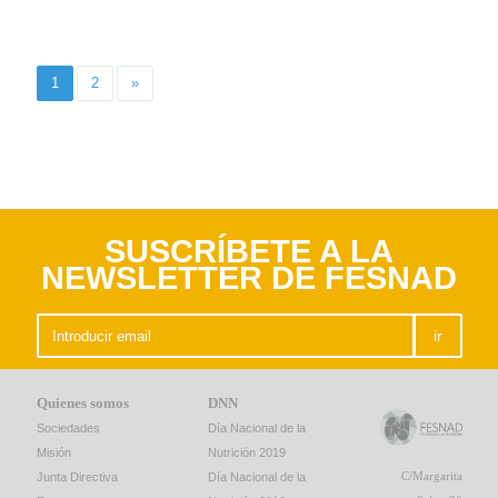
1
2
»
SUSCRÍBETE A LA
NEWSLETTER DE FESNAD
ir
Quienes somos
DNN
Sociedades
Día Nacional de la
Misión
Nutrición 2019
C/Margarita
Junta Directiva
Día Nacional de la