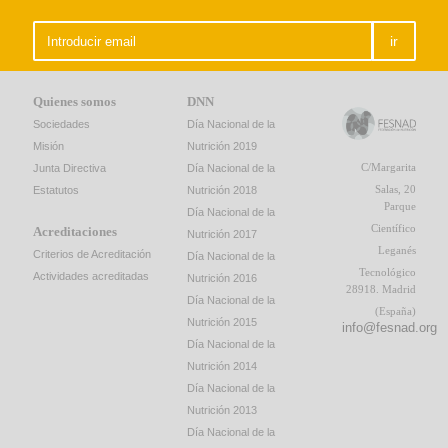
ir
Quienes somos
DNN
Sociedades
Día Nacional de la
Misión
Nutrición 2019
C/Margarita
Junta Directiva
Día Nacional de la
Salas, 20
Estatutos
Nutrición 2018
Parque
Día Nacional de la
Científico
Acreditaciones
Nutrición 2017
Leganés
Criterios de Acreditación
Día Nacional de la
Tecnológico
Actividades acreditadas
Nutrición 2016
28918. Madrid
Día Nacional de la
(España)
Nutrición 2015
info@fesnad.org
Día Nacional de la
Nutrición 2014
Día Nacional de la
Nutrición 2013
Día Nacional de la