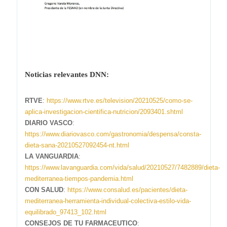
Noticias relevantes DNN:
RTVE
:
https://www.rtve.es/television/20210525/como-se-
aplica-investigacion-cientifica-nutricion/2093401.shtml
DIARIO VASCO
:
https://www.diariovasco.com/gastronomia/despensa/consta-
dieta-sana-20210527092454-nt.html
LA VANGUARDIA
:
https://www.lavanguardia.com/vida/salud/20210527/7482889/dieta-
mediterranea-tiempos-pandemia.html
CON SALUD
:
https://www.consalud.es/pacientes/dieta-
mediterranea-herramienta-individual-colectiva-estilo-vida-
equilibrado_97413_102.html
CONSEJOS DE TU FARMACEUTICO
: