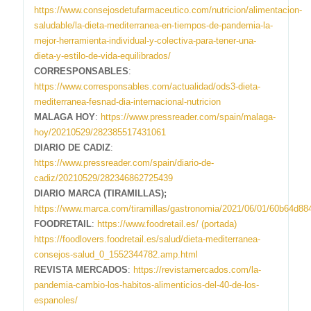
https://www.consejosdetufarmaceutico.com/nutricion/alimentacion-
saludable/la-dieta-mediterranea-en-tiempos-de-pandemia-la-
mejor-herramienta-individual-y-colectiva-para-tener-una-
dieta-y-estilo-de-vida-equilibrados/
CORRESPONSABLES
:
https://www.corresponsables.com/actualidad/ods3-dieta-
mediterranea-fesnad-dia-internacional-nutricion
MALAGA HOY
:
https://www.pressreader.com/spain/malaga-
hoy/20210529/282385517431061
DIARIO DE CADIZ
:
https://www.pressreader.com/spain/diario-de-
cadiz/20210529/282346862725439
DIARIO MARCA (TIRAMILLAS);
https://www.marca.com/tiramillas/gastronomia/2021/06/01/60b64d8
FOODRETAIL
:
https://www.foodretail.es/
(portada)
https://foodlovers.foodretail.es/salud/dieta-mediterranea-
consejos-salud_0_1552344782.amp.html
REVISTA MERCADOS
:
https://revistamercados.com/la-
pandemia-cambio-los-habitos-alimenticios-del-40-de-los-
espanoles/