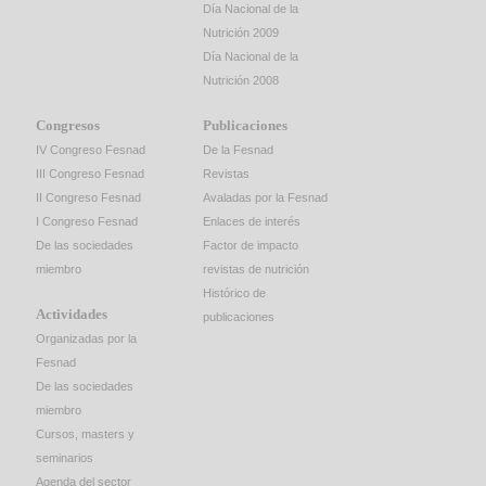
Día Nacional de la
Nutrición 2009
Día Nacional de la
Nutrición 2008
Congresos
Publicaciones
IV Congreso Fesnad
De la Fesnad
III Congreso Fesnad
Revistas
II Congreso Fesnad
Avaladas por la Fesnad
I Congreso Fesnad
Enlaces de interés
De las sociedades
Factor de impacto
miembro
revistas de nutrición
Histórico de
Actividades
publicaciones
Organizadas por la
Fesnad
De las sociedades
miembro
Cursos, masters y
seminarios
Agenda del sector